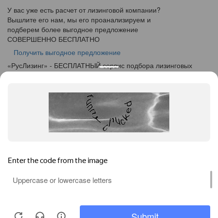
У вас уже есть расчет от лизинговой компании?
Вышлите его нам, мы его проанализируем и
подберем более выгодное предложение
СОВЕРШЕННО БЕСПЛАТНО
Получить выгодное предложение
«
Рус
Лизинг
» - БЕСПЛАТНЫЙ сервис подбора лизинговых
программ
info@ruslease.ru
+7 (495) 103-49-76
623105, Свердловская область, г. Первоуральск, ул.
Энгельса, дом 11
Конфискат
Услуги лизинга
Заявка на лизинг
Калькулятор
Кейсы
Клиентам
Акции
О компании
Контакты
Соглашение об обработке персональных данных
Политика конфиденциальности